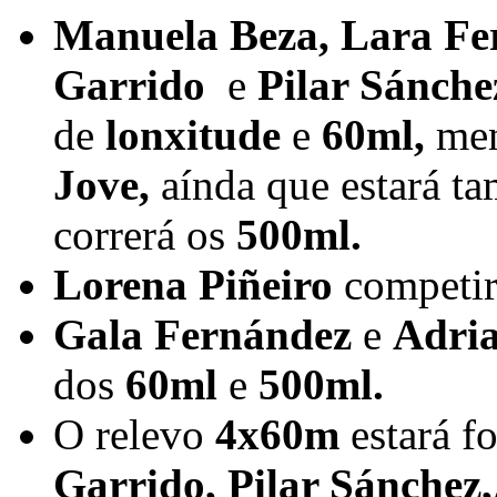
Manuela Beza, Lara Fe
Garrido
e
Pilar Sánch
de
l
onxitude
e
60ml,
men
Jove,
aínda que estará t
correrá os
500ml.
Lorena Piñeiro
competir
Gala Fernández
e
Adria
dos
60ml
e
500ml.
O relevo
4x60m
estará f
Garrido, Pilar Sánchez