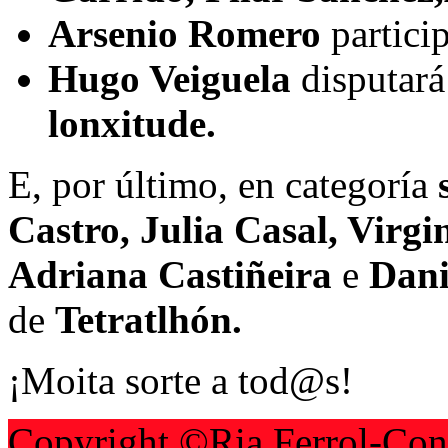
Arsenio Romero
partici
Hugo Veiguela
disputará
lonxitude.
E, por último, en categoría
Castro, Julia Casal, Virg
Adriana Castiñeira
e
Dani
de
Tetratlhón.
¡Moita sorte a tod@s!
Copyright ©Ria Ferrol-Con