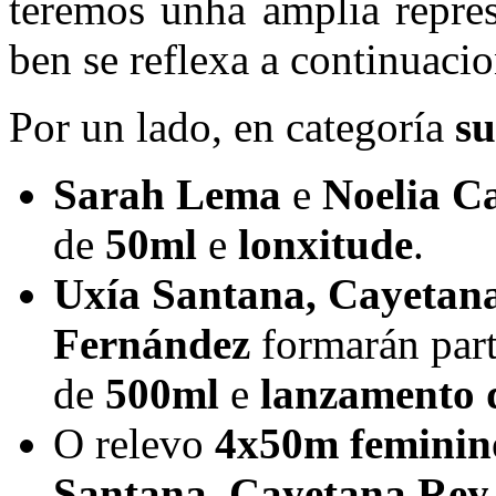
teremos unha amplia repres
ben se reflexa a continuacio
Por un lado, en categoría
s
Sarah Lema
e
Noelia C
de
50ml
e
lonxitude
.
Uxía Santana, Cayetana
Fernández
formarán part
de
500ml
e
lanzamento 
O relevo
4x50m
femini
Santana, Cayetana Rey