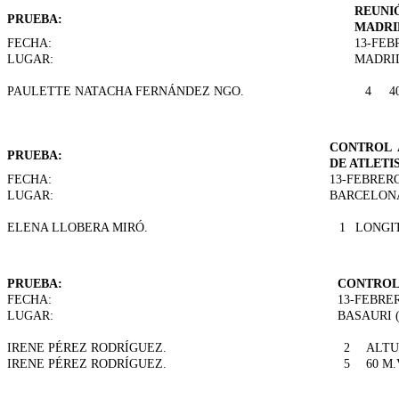
REUNI
PRUEBA:
MADRID
FECHA:
13-FEB
LUGAR:
MADRI
PAULETTE NATACHA FERNÁNDEZ NGO.
4
4
CONTROL 
PRUEBA:
DE ATLETIS
FECHA:
13-FEBRERO
LUGAR:
BARCELON
ELENA LLOBERA MIRÓ.
1
LONGI
PRUEBA:
CONTROL P
FECHA:
13-FEBRER
LUGAR:
BASAURI 
IRENE PÉREZ RODRÍGUEZ.
2
ALT
IRENE PÉREZ RODRÍGUEZ.
5
60 M.