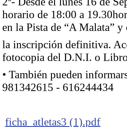
2º- Desde el lunes 16 de Se
horario de 18:00 a 19.30hora
en la Pista de “A Malata” y
la inscripción definitiva. A
fotocopia del D.N.I. o Libr
• También pueden informarse
981342615 - 616244434
ficha_atletas3 (1).pdf